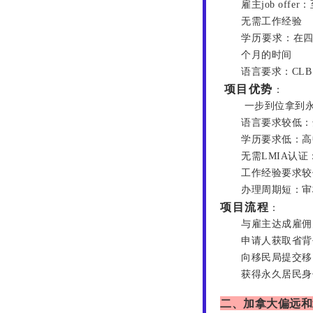
雇主job offer
无需工作经验
学历要求：在四
个月的时间
语言要求：CLB
项目优势
：
一步到位拿到
语言要求较低：达
学历要求低：高
无需LMIA认证
工作经验要求较
办理周期短：审
项目流程
：
与雇主达成雇佣关系
申请人获取省背
向移民局提交移
获得永久居民身
二、加拿大偏远和